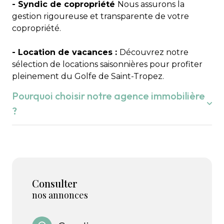
accompagner ses clients et valoriser le marché
- Syndic de copropriété
Nous assurons la
immobilier local »
gestion rigoureuse et transparente de votre
Aujourd’hui, mère et fils s’associent pour
copropriété.
perpétuer ces valeurs et offrir un
accompagnement personnalisé à chaque client.
- Location de vacances :
Découvrez notre
sélection de locations saisonnières pour profiter
pleinement du Golfe de Saint-Tropez.
Pourquoi choisir notre agence immobilière
?
Que vous souhaitiez acheter ou vendre dans le
Golfe de Saint-Tropez,
nous sommes conscients
que c'est votre projet de vie.
Consulter
Nous connaissons parfaitement le marché local et
nos annonces
nous mettons avec plaisir notre expertise en vous
accompagnant avec écoute, transparence et