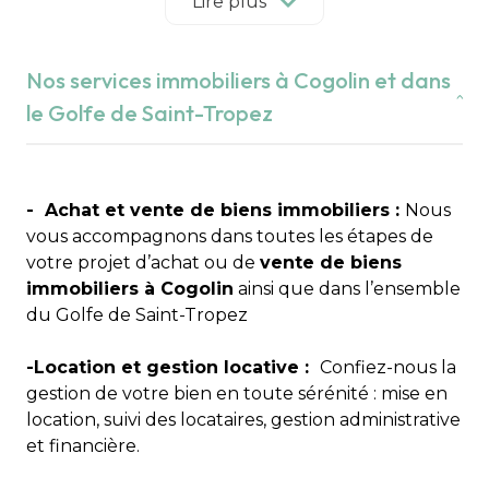
Implantée au cœur du Golfe de Saint-Tropez,
Lire plus
notre agence immobilière indépendante met son
expertise du marché local au service de vos
Nos services immobiliers à Cogolin et dans
projets à Cogolin, Grimaud, Saint-Tropez,
Ramatuelle, Gassin, La Croix-Valmer, Cavalaire-
le Golfe de Saint-Tropez
sur-Mer, La Garde-Freinet, Le Plan-de-la-Tour et
Sainte-Maxime.
Nous sommes une agence familiale engagée,
attachée à des valeurs essentielles :
- Achat et vente de biens immobiliers :
intégrité,
Nous
confiance et confidentialité
vous accompagnons dans toutes les étapes de
.
votre projet d’achat ou de
vente de biens
Une expertise immobilière depuis plus de 21
immobiliers à Cogolin
ainsi que dans l’ensemble
ans
du Golfe de Saint-Tropez
Fondée par Anabelle Lavagna après plusieurs
-Location et gestion locative :
Confiez-nous la
années d’expérience dans l’immobilier,
gestion de votre bien en toute sérénité : mise en
l’Immobilière du Golfe de Saint-Tropez est née
location, suivi des locataires, gestion administrative
d’une volonté claire :
et financière.
« Créer une agence indépendante pour