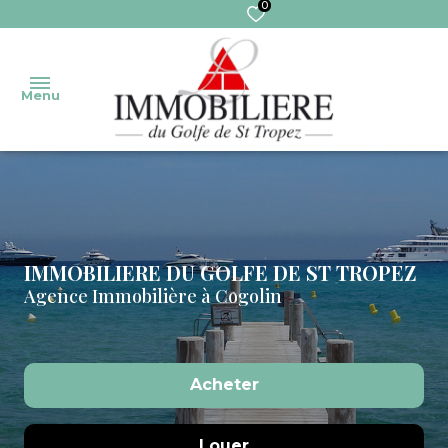
0
Menu
Accueil
Nos
Ventes
Transaction
biens
IMMOBILIERE DU GOLFE DE ST TROPEZ
Agence Immobilière à Cogolin
Ventes
Gestion
Nos
immo
services
Syndic
Pro
Extranet
Acheter
Locations
Syndic
Locations
De l'ancien
Louer