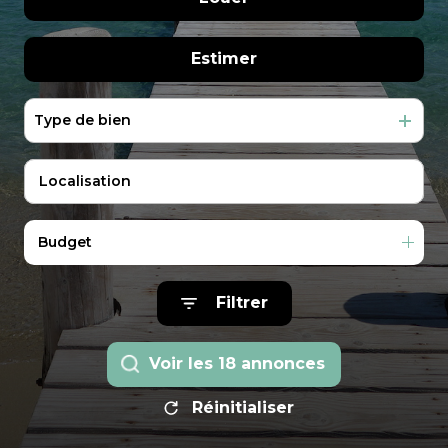
Extranet
immo pro
Gestion
De l'immo pro
à l'année
Estimer
Locations
En saisonnier
de
Type de bien
vacances
De l'immo pro
Notre
équipe
Contactez-
Budget
nous
Filtrer
Voir les
18
annonces
Réinitialiser